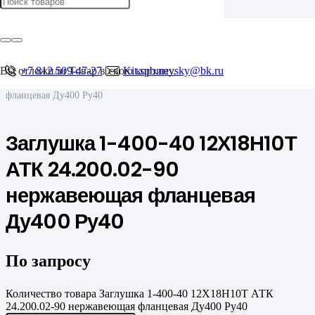
Главная
/
Фланцы
/
Фланцевые заглушки
Вы отложили
+7 812 509-47-27
Товар
в свою корзину.
Kit.spb.nevsky@bk.ru
/
Заглушка 1-400-40 12Х18Н10Т АТК 24.200.02-90 нержавеющая
фланцевая Ду400 Ру40
Заглушка 1-400-40 12Х18Н10Т
АТК 24.200.02-90
нержавеющая фланцевая
Ду400 Ру40
По запросу
Количество товара Заглушка 1-400-40 12Х18Н10Т АТК
24.200.02-90 нержавеющая фланцевая Ду400 Ру40