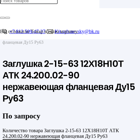
Главная
/
Фланцы
/
Фланцевые заглушки
Вы отложили
+7 812 509-47-27
Товар
в свою корзину.
Kit.spb.nevsky@bk.ru
/
Заглушка 2-15-63 12Х18Н10Т АТК 24.200.02-90 нержавеющая
фланцевая Ду15 Ру63
Заглушка 2-15-63 12Х18Н10Т
АТК 24.200.02-90
нержавеющая фланцевая Ду15
Ру63
По запросу
Количество товара Заглушка 2-15-63 12Х18Н10Т АТК
24.200.02-90 нержавеющая фланцевая Ду15 Ру63