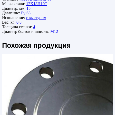
Марка стали:
12Х18Н10Т
Диаметр, мм:
15
Давление:
Ру 63
Исполнение:
с выступом
Вес, кг:
0.8
Толщина стенки:
4
Диаметр болтов и шпилек:
М12
Похожая продукция