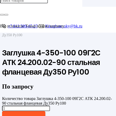
Главная
/
Фланцы
/
Фланцевые заглушки
Вы отложили
+7 812 509-47-27
Товар
в свою корзину.
Kit.spb.nevsky@bk.ru
/
Заглушка 4-350-100 09Г2С АТК 24.200.02-90 стальная фланцевая
Ду350 Ру100
Заглушка 4-350-100 09Г2С
АТК 24.200.02-90 стальная
фланцевая Ду350 Ру100
По запросу
Количество товара Заглушка 4-350-100 09Г2С АТК 24.200.02-
90 стальная фланцевая Ду350 Ру100