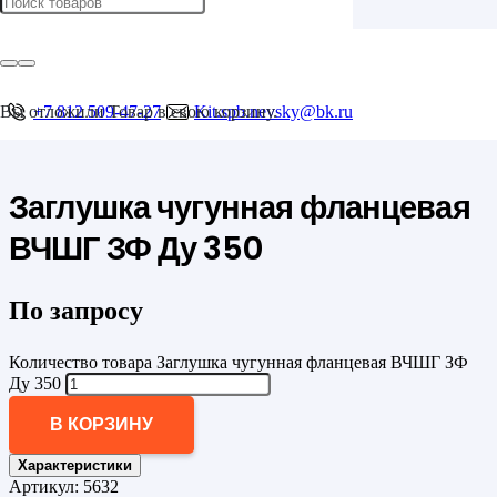
Главная
/
Фланцы
/
Фланцевые заглушки
Вы отложили
+7 812 509-47-27
Товар
в свою корзину.
Kit.spb.nevsky@bk.ru
/
Заглушка чугунная фланцевая ВЧШГ ЗФ Ду 350
Заглушка чугунная фланцевая
ВЧШГ ЗФ Ду 350
По запросу
Количество товара Заглушка чугунная фланцевая ВЧШГ ЗФ
Ду 350
В КОРЗИНУ
Характеристики
Артикул:
5632