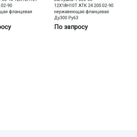
.02-90
12Х18Н10Т АТК 24.200.02-90
щая фланцевая
нержавеющая фланцевая
Ду300 Ру63
росу
По запросу
За
АТ
не
Ду
П