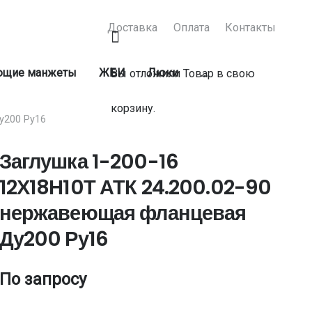
Доставка
Оплата
Контакты
ующие манжеты
ЖБИ
Люки
…
Вы отложили
Товар
в свою
корзину.
у200 Ру16
Заглушка 1-200-16
12Х18Н10Т АТК 24.200.02-90
нержавеющая фланцевая
Ду200 Ру16
По запросу