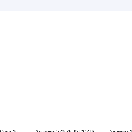
 Сталь 20
Заглушка 1-200-16 09Г2С АТК
Заглушка 