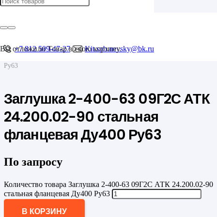
Главная
/
Фланцы
/
Фланцевые заглушки
Вы отложили
+7 812 509-47-27
Товар
в свою корзину.
Kit.spb.nevsky@bk.ru
/
Заглушка 2-400-63 09Г2С АТК 24.200.02-90 стальная фланцевая Ду400
Ру63
Заглушка 2-400-63 09Г2С АТК
24.200.02-90 стальная
фланцевая Ду400 Ру63
По запросу
Количество товара Заглушка 2-400-63 09Г2С АТК 24.200.02-90
стальная фланцевая Ду400 Ру63
В КОРЗИНУ