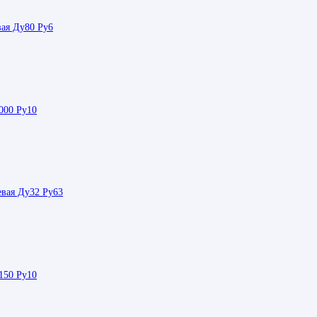
ая Ду80 Ру6
000 Ру10
евая Ду32 Ру63
150 Ру10