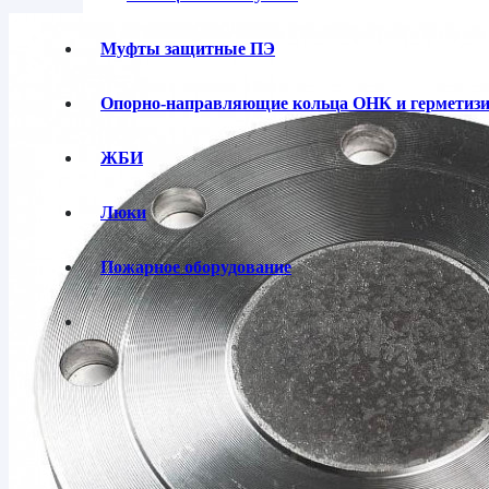
Муфты защитные ПЭ
Опорно-направляющие кольца ОНК и гермети
ЖБИ
Люки
Пожарное оборудование