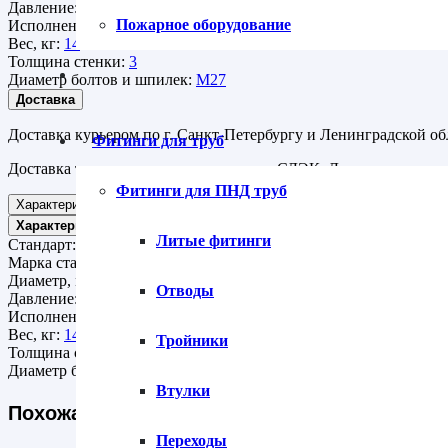
Давление:
Ру 63
Пожарное оборудование
Исполнение:
под прокладку
Вес, кг:
14
Толщина стенки:
3
Диаметр болтов и шпилек:
М27
Доставка
Доставка курьером по г. Санкт-Петербургу и Ленинградской об
Фитинги для труб
Доставка транспортными компаниями СДЭК, Деловые линии ,
Фитинги для ПНД труб
Характеристики
Характеристики
Литые фитинги
Стандарт:
АТК 24.200.02-90
Марка стали:
09Г2С
Диаметр, мм:
125
Отводы
Давление:
Ру 63
Исполнение:
под прокладку
Вес, кг:
14
Тройники
Толщина стенки:
3
Диаметр болтов и шпилек:
М27
Втулки
Похожая продукция
Переходы