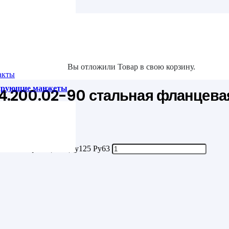
та
Ру63
Вы отложили
Товар
в свою корзину.
акты
зирующие манжеты
4.200.02-90 стальная фланцева
стальная фланцевая Ду125 Ру63