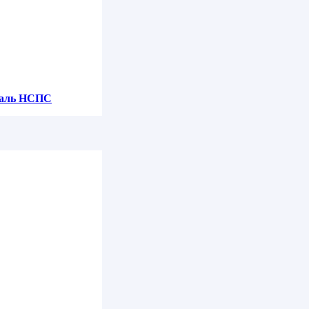
евая Ду10 Ру40
таль НСПС
200 Ру16
0 Ру40
0 Ру63