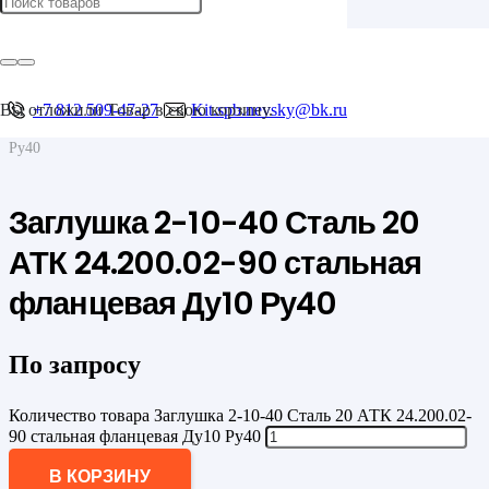
Главная
/
Фланцы
/
Фланцевые заглушки
Вы отложили
+7 812 509-47-27
Товар
в свою корзину.
Kit.spb.nevsky@bk.ru
/
Заглушка 2-10-40 Сталь 20 АТК 24.200.02-90 стальная фланцевая Ду10
Ру40
Заглушка 2-10-40 Сталь 20
АТК 24.200.02-90 стальная
фланцевая Ду10 Ру40
По запросу
Количество товара Заглушка 2-10-40 Сталь 20 АТК 24.200.02-
90 стальная фланцевая Ду10 Ру40
В КОРЗИНУ