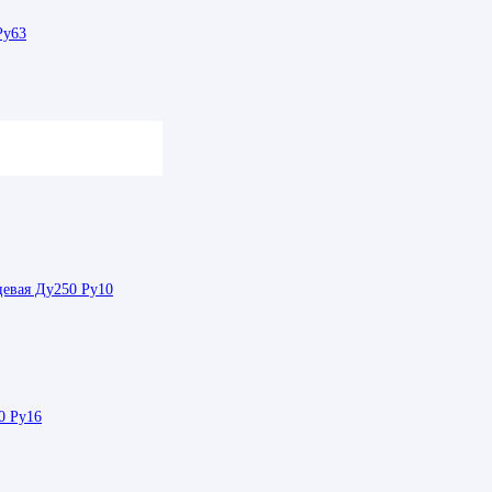
Ру63
450 Ру25
цевая Ду250 Ру10
0 Ру16