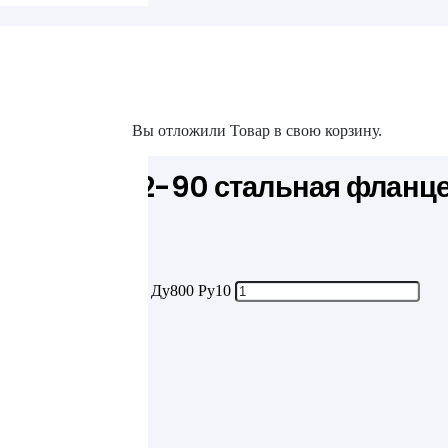
та
0 Ру10
Вы отложили
Товар
в свою корзину.
акты
К 24.200.02-90 стальная фланц
90 стальная фланцевая Ду800 Ру10