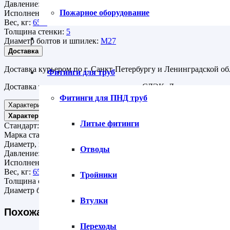
Давление:
Ру 16
Пожарное оборудование
Исполнение:
с выступом
Вес, кг:
65.1
Толщина стенки:
5
Диаметр болтов и шпилек:
М27
Доставка
Доставка курьером по г. Санкт-Петербургу и Ленинградской об
Фитинги для труб
Доставка транспортными компаниями СДЭК, Деловые линии ,
Фитинги для ПНД труб
Характеристики
Характеристики
Литые фитинги
Стандарт:
АТК 24.200.02-90
Марка стали:
09Г2С
Диаметр, мм:
450
Отводы
Давление:
Ру 16
Исполнение:
с выступом
Вес, кг:
65.1
Тройники
Толщина стенки:
5
Диаметр болтов и шпилек:
М27
Втулки
Похожая продукция
Переходы