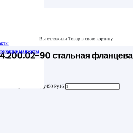
та
Ру16
Вы отложили
Товар
в свою корзину.
акты
зирующие манжеты
24.200.02-90 стальная фланцева
стальная фланцевая Ду450 Ру16