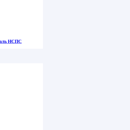
300 Ру40
таль НСПС
цевая Ду250 Ру40
 Ру160
800 Ру10