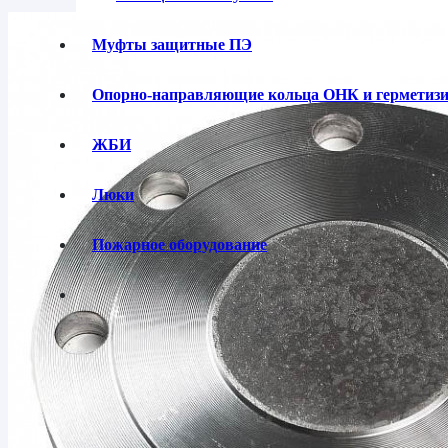
Муфты защитные ПЭ
Опорно-направляющие кольца ОНК и гермети
ЖБИ
Люки
Пожарное оборудование