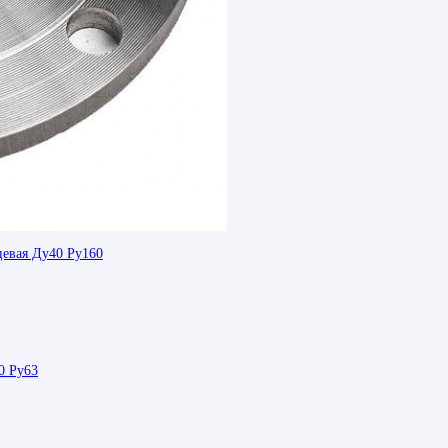
цевая Ду40 Ру160
0 Ру63