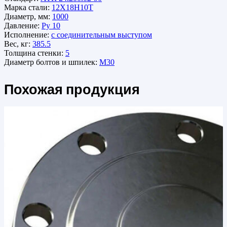
Марка стали:
12Х18Н10Т
Диаметр, мм:
1000
Давление:
Ру 10
Исполнение:
с соединительным выступом
Вес, кг:
385.5
Толщина стенки:
5
Диаметр болтов и шпилек:
М30
Похожая продукция