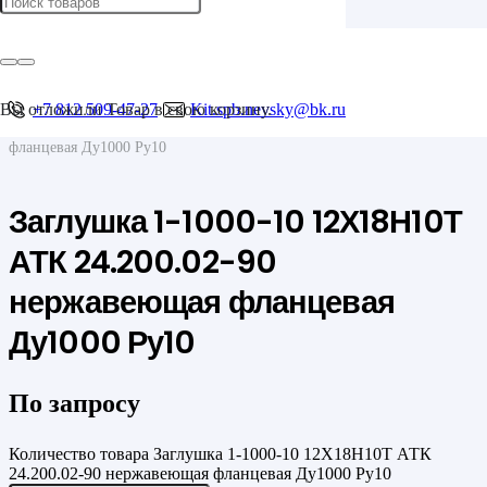
Главная
/
Фланцы
/
Фланцевые заглушки
Вы отложили
+7 812 509-47-27
Товар
в свою корзину.
Kit.spb.nevsky@bk.ru
/
Заглушка 1-1000-10 12Х18Н10Т АТК 24.200.02-90 нержавеющая
фланцевая Ду1000 Ру10
Заглушка 1-1000-10 12Х18Н10Т
АТК 24.200.02-90
нержавеющая фланцевая
Ду1000 Ру10
По запросу
Количество товара Заглушка 1-1000-10 12Х18Н10Т АТК
24.200.02-90 нержавеющая фланцевая Ду1000 Ру10