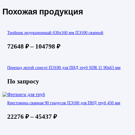
Похожая продукция
Тройник редукционный 630х160 мм ПЭ100 сварной
72648
₽
–
104798
₽
Переход литой спигот ПЭ100 для ПНД труб SDR 11 90х63 мм
По запросу
Крестовина сварная 90 градусов ПЭ100 для ПНД труб 450 мм
22276
₽
–
45437
₽