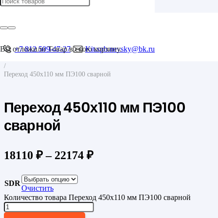
Главная
/
Фитинги для труб
/
Фитинги для ПНД труб
Вы отложили
+7 812 509-47-27
Товар
в свою корзину.
Kit.spb.nevsky@bk.ru
/
Переходы
/
Переход 450х110 мм ПЭ100 сварной
Переход 450х110 мм ПЭ100
сварной
18110
₽
–
22174
₽
SDR
Очистить
Количество товара Переход 450х110 мм ПЭ100 сварной