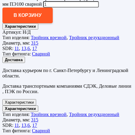
мм ПЭ100 сварной
В КОРЗИНУ
Характеристики
Артикул:
Н/Д
Тип изделия:
Тройник врезной
,
Тройник редукционный
Диаметр, мм:
315
SDR:
11
,
13,6
,
17
Тип фитинга:
Сварной
Доставка
Доставка курьером по г. Санкт-Петербургу и Ленинградской
области.
Доставка транспортными компаниями СДЭК, Деловые линии
, ПЭК по России.
Характеристики
Характеристики
Тип изделия:
Тройник врезной
,
Тройник редукционный
Диаметр, мм:
315
SDR:
11
,
13,6
,
17
Тип фитинга:
Сварной