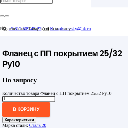
Главная
/
Фланцы
/
с ПП покрытием
Вы отложили
+7 812 509-47-27
Товар
в свою корзину.
Kit.spb.nevsky@bk.ru
/
Фланец с ПП покрытием 25/32 Ру10
Фланец с ПП покрытием 25/32
Ру10
По запросу
Количество товара Фланец с ПП покрытием 25/32 Ру10
В КОРЗИНУ
Характеристики
Марка стали:
Сталь 20