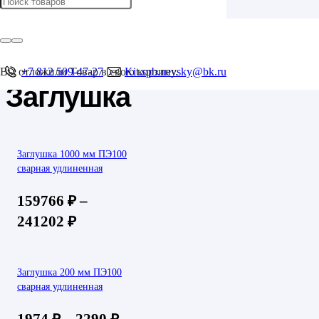
Главная
/
Product Тип изделия
/
Заглушка
Вы отложили
+7 812 509-47-27
Товар
в свою корзину.
Kit.spb.nevsky@bk.ru
Заглушка
Заглушка 1000 мм ПЭ100
сварная удлиненная
159766
₽
–
241202
₽
Заглушка 200 мм ПЭ100
сварная удлиненная
1974
₽
–
2290
₽