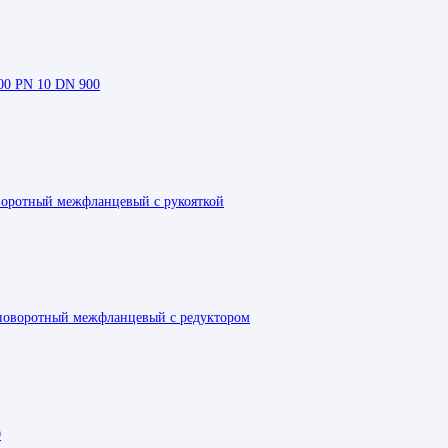
00 PN 10 DN 900
воротный межфланцевый с рукояткой
поворотный межфланцевый с редуктором
0