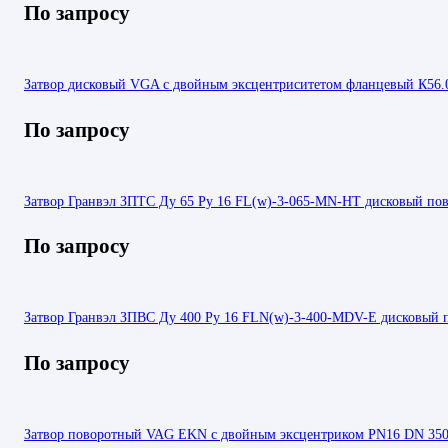
По запросу
Затвор дисковый VGA с двойным эксцентриситетом фланцевый К56.
По запросу
Затвор Гранвэл ЗПТС Ду 65 Ру 16 FL(w)-3-065-MN-НТ дисковый по
По запросу
Затвор Гранвэл ЗПВС Ду 400 Ру 16 FLN(w)-3-400-MDV-E дисковый 
По запросу
Затвор поворотный VAG EKN с двойным эксцентриком PN16 DN 35