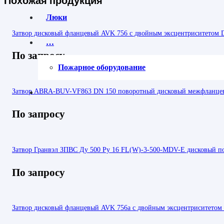
Похожая продукция
Люки
Затвор дисковый фланцевый AVK 756 с двойным эксцентриситетом 
…
По запросу
Пожарное оборудование
Затвор ABRA-BUV-VF863 DN 150 поворотный дисковый межфланцев
По запросу
Затвор Гранвэл ЗПВС Ду 500 Ру 16 FL(W)-3-500-MDV-E дисковый п
По запросу
Затвор дисковый фланцевый AVK 756a с двойным эксцентриситетом