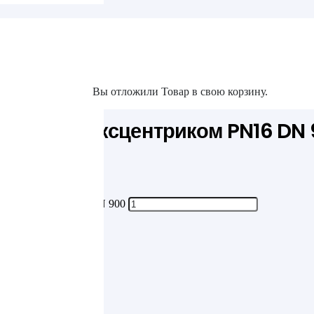
та
Вы отложили
Товар
в свою корзину.
акты
двойным эксцентриком PN16 DN
ксцентриком PN16 DN 900