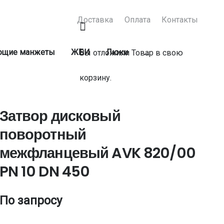
Доставка
Оплата
Контакты
ующие манжеты
ЖБИ
Люки
…
Вы отложили
Товар
в свою
корзину.
Затвор дисковый
поворотный
межфланцевый AVK 820/00
PN 10 DN 450
По запросу