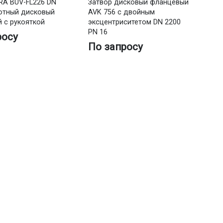
RA BUV-FL226 DN
Затвор дисковый фланцевый
отный дисковый
AVK 756 с двойным
 с рукояткой
эксцентриситетом DN 2200
PN 16
росу
По запросу
За
15
ме
ре
П