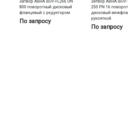
Затвор ABRA BUV-FL266 DN
Затвор ABRA-BUV-
800 поворотный дисковый
250 PN 16 поворо
фланцевый с редуктором
дисковый межфла
рукояткой
По запросу
По запросу