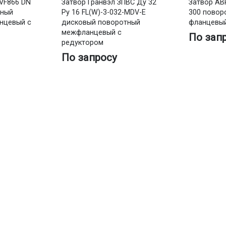
VF866 DN
Затвор Гранвэл ЗПВС Ду 32
Затвор AB
тный
Ру 16 FL(W)-3-032-MDV-E
300 повор
нцевый с
дисковый поворотный
фланцевый
межфланцевый с
По зап
редуктором
По запросу