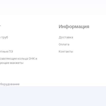
г
Информация
 труб
Доставка
Оплата
итные ПЭ
Контакты
равляющие кольца ОНК и
рующие манжеты
оборудование
Copyright © 2026. Все права защищены