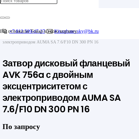
Главная
/
Запорная арматура
/
Затворы
Вы отложили
+7 812 509-47-27
Товар
в свою корзину.
Kit.spb.nevsky@bk.ru
/
Затвор дисковый фланцевый AVK 756a с двойным эксцентриситетом с
электроприводом AUMA SA 7.6/F10 DN 300 PN 16
Затвор дисковый фланцевый
AVK 756a с двойным
эксцентриситетом с
электроприводом AUMA SA
7.6/F10 DN 300 PN 16
По запросу