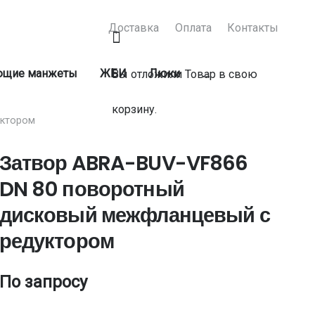
Доставка
Оплата
Контакты
ующие манжеты
ЖБИ
Люки
…
Вы отложили
Товар
в свою
корзину.
уктором
Затвор ABRA-BUV-VF866
DN 80 поворотный
дисковый межфланцевый с
редуктором
По запросу