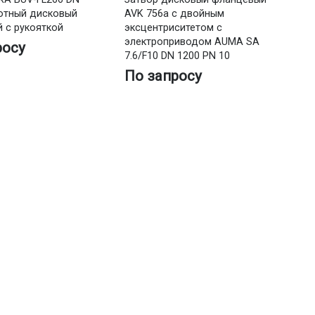
отный дисковый
AVK 756a с двойным
 с рукояткой
эксцентриситетом с
электроприводом AUMA SA
росу
7.6/F10 DN 1200 PN 10
По запросу
За
Ру
ди
ме
П