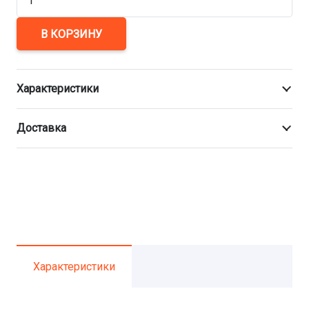
товара
Заглушка
В КОРЗИНУ
чугунная
фланцевая
Характеристики
ВЧШГ
ЗФ
Доставка
Ду
900
Характеристики