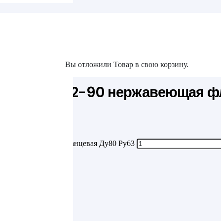
та
я Ду80 Ру63
Вы отложили
Товар
в свою корзину.
акты
ТК 24.200.02-90 нержавеющая ф
2-90 нержавеющая фланцевая Ду80 Ру63