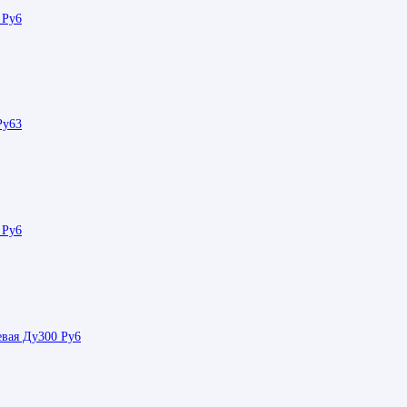
 Ру6
Ру63
 Ру6
евая Ду300 Ру6