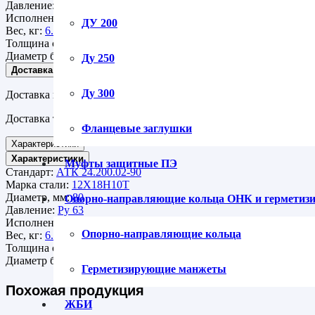
Давление:
Ру 63
Исполнение:
под прокладку
ДУ 200
Вес, кг:
6.4
Толщина стенки:
3
Диаметр болтов и шпилек:
М20
Ду 250
Доставка
Ду 300
Доставка курьером по г. Санкт-Петербургу и Ленинградской об
Доставка транспортными компаниями СДЭК, Деловые линии ,
Фланцевые заглушки
Характеристики
Характеристики
Муфты защитные ПЭ
Стандарт:
АТК 24.200.02-90
Марка стали:
12Х18Н10Т
Диаметр, мм:
80
Опорно-направляющие кольца ОНК и гермети
Давление:
Ру 63
Исполнение:
под прокладку
Опорно-направляющие кольца
Вес, кг:
6.4
Толщина стенки:
3
Диаметр болтов и шпилек:
М20
Герметизирующие манжеты
Похожая продукция
ЖБИ