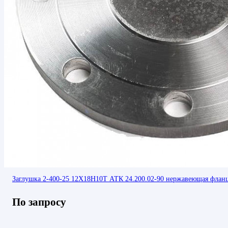
Заглушка 2-400-25 12Х18Н10Т АТК 24.200.02-90 нержавеющая флан
По запросу