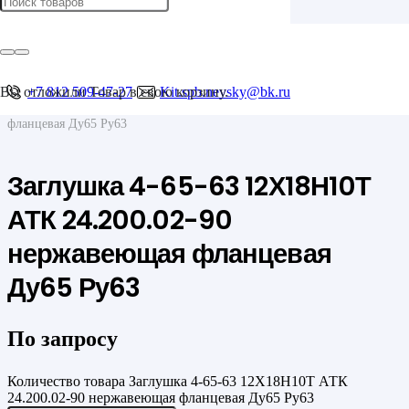
Главная
/
Фланцы
/
Фланцевые заглушки
Вы отложили
+7 812 509-47-27
Товар
в свою корзину.
Kit.spb.nevsky@bk.ru
/
Заглушка 4-65-63 12Х18Н10Т АТК 24.200.02-90 нержавеющая
фланцевая Ду65 Ру63
Заглушка 4-65-63 12Х18Н10Т
АТК 24.200.02-90
нержавеющая фланцевая
Ду65 Ру63
По запросу
Количество товара Заглушка 4-65-63 12Х18Н10Т АТК
24.200.02-90 нержавеющая фланцевая Ду65 Ру63