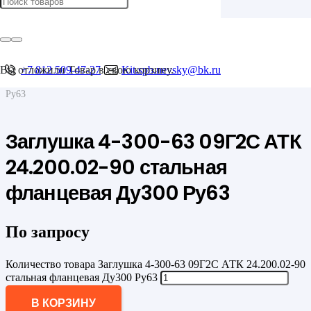
Главная
/
Фланцы
/
Фланцевые заглушки
Вы отложили
+7 812 509-47-27
Товар
в свою корзину.
Kit.spb.nevsky@bk.ru
/
Заглушка 4-300-63 09Г2С АТК 24.200.02-90 стальная фланцевая Ду300
Ру63
Заглушка 4-300-63 09Г2С АТК
24.200.02-90 стальная
фланцевая Ду300 Ру63
По запросу
Количество товара Заглушка 4-300-63 09Г2С АТК 24.200.02-90
стальная фланцевая Ду300 Ру63
В КОРЗИНУ