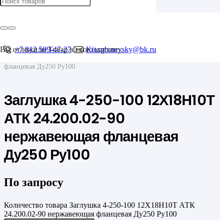
Главная
/
Фланцы
/
Фланцевые заглушки
Вы отложили
+7 812 509-47-27
Товар
в свою корзину.
Kit.spb.nevsky@bk.ru
/
Заглушка 4-250-100 12Х18Н10Т АТК 24.200.02-90 нержавеющая
фланцевая Ду250 Ру100
Заглушка 4-250-100 12Х18Н10Т
АТК 24.200.02-90
нержавеющая фланцевая
Ду250 Ру100
По запросу
Количество товара Заглушка 4-250-100 12Х18Н10Т АТК
24.200.02-90 нержавеющая фланцевая Ду250 Ру100