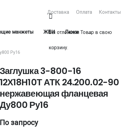
Доставка
Оплата
Контакты
ующие манжеты
ЖБИ
Люки
…
Вы отложили
Товар
в свою
корзину.
у800 Ру16
Заглушка 3-800-16
12Х18Н10Т АТК 24.200.02-90
нержавеющая фланцевая
Ду800 Ру16
По запросу