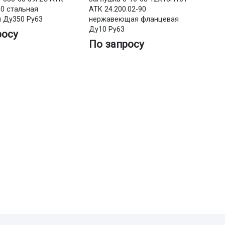
90 стальная
АТК 24.200.02-90
 Ду350 Ру63
нержавеющая фланцевая
Ду10 Ру63
росу
По запросу
За
12
не
Ду
П