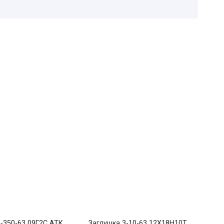
-350-63 09Г2С АТК
Заглушка 3-10-63 12Х18Н10Т