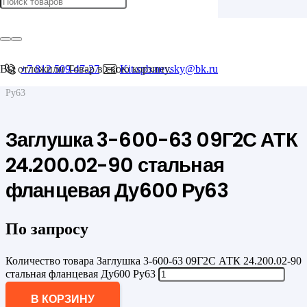
Главная
/
Фланцы
/
Фланцевые заглушки
Вы отложили
+7 812 509-47-27
Товар
в свою корзину.
Kit.spb.nevsky@bk.ru
/
Заглушка 3-600-63 09Г2С АТК 24.200.02-90 стальная фланцевая Ду600
Ру63
Заглушка 3-600-63 09Г2С АТК
24.200.02-90 стальная
фланцевая Ду600 Ру63
По запросу
Количество товара Заглушка 3-600-63 09Г2С АТК 24.200.02-90
стальная фланцевая Ду600 Ру63
В КОРЗИНУ