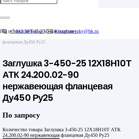
Главная
/
Фланцы
/
Фланцевые заглушки
Вы отложили
+7 812 509-47-27
Товар
в свою корзину.
Kit.spb.nevsky@bk.ru
/
Заглушка 3-450-25 12Х18Н10Т АТК 24.200.02-90 нержавеющая
фланцевая Ду450 Ру25
Заглушка 3-450-25 12Х18Н10Т
АТК 24.200.02-90
нержавеющая фланцевая
Ду450 Ру25
По запросу
Количество товара Заглушка 3-450-25 12Х18Н10Т АТК
24.200.02-90 нержавеющая фланцевая Ду450 Ру25