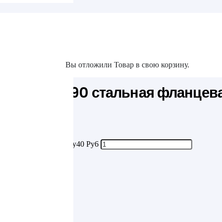
та
у6
Вы отложили
Товар
в свою корзину.
акты
24.200.02-90 стальная фланцев
 стальная фланцевая Ду40 Ру6