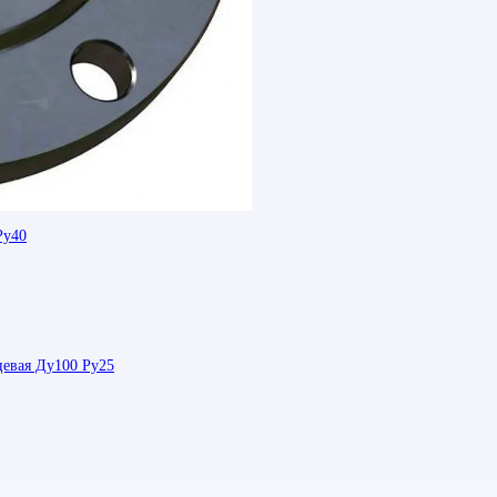
Ру40
цевая Ду100 Ру25