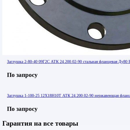
Заглушка 2-80-40 09Г2С АТК 24.200.02-90 стальная фланцевая Ду80 
По запросу
Заглушка 1-100-25 12Х18Н10Т АТК 24.200.02-90 нержавеющая флан
По запросу
Гарантия на все товары