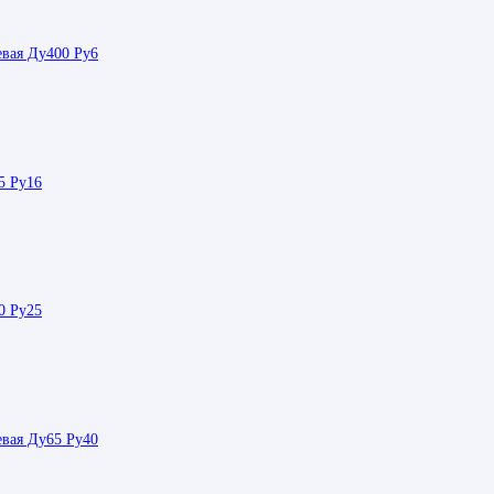
евая Ду400 Ру6
5 Ру16
0 Ру25
евая Ду65 Ру40