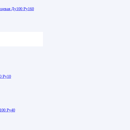
нцевая Ду100 Ру160
у6
0 Ру10
100 Ру40