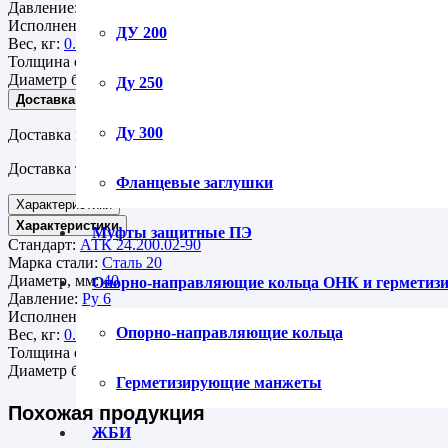
Давление:
Ру 6
Исполнение:
С шипом
ДУ 200
Вес, кг:
0.9
Толщина стенки:
4
Диаметр болтов и шпилек:
М12
Ду 250
Доставка
Ду 300
Доставка курьером по г. Санкт-Петербургу и Ленинградской об
Доставка транспортными компаниями СДЭК, Деловые линии ,
Фланцевые заглушки
Характеристики
Характеристики
Муфты защитные ПЭ
Стандарт:
АТК 24.200.02-90
Марка стали:
Сталь 20
Диаметр, мм:
40
Опорно-направляющие кольца ОНК и гермети
Давление:
Ру 6
Исполнение:
С шипом
Опорно-направляющие кольца
Вес, кг:
0.9
Толщина стенки:
4
Диаметр болтов и шпилек:
М12
Герметизирующие манжеты
Похожая продукция
ЖБИ