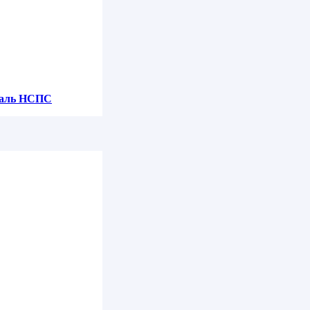
450 Ру16
таль НСПС
евая Ду65 Ру63
5 Ру10
цевая Ду400 Ру63