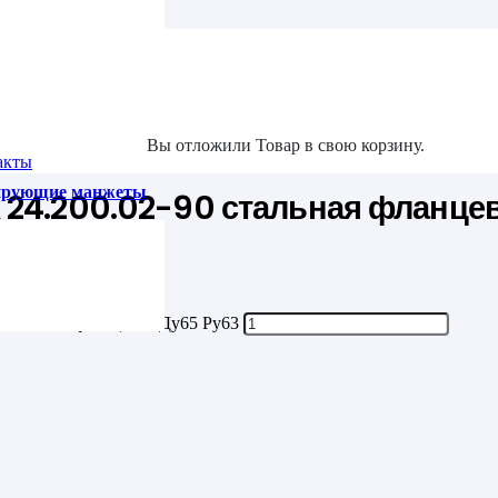
та
Ру63
Вы отложили
Товар
в свою корзину.
акты
зирующие манжеты
 24.200.02-90 стальная фланце
0 стальная фланцевая Ду65 Ру63