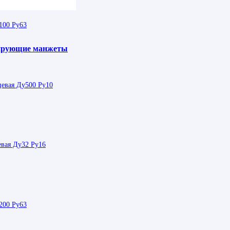
100 Ру63
зирующие манжеты
цевая Ду500 Ру10
евая Ду32 Ру16
200 Ру63