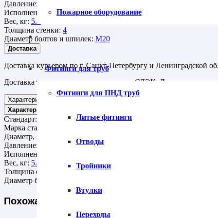
Давление:
Ру 63
Пожарное оборудование
Исполнение:
с выступом
Вес, кг:
5.3
Толщина стенки:
4
Диаметр болтов и шпилек:
М20
Доставка
Доставка курьером по г. Санкт-Петербургу и Ленинградской об
Фитинги для труб
Доставка транспортными компаниями СДЭК, Деловые линии ,
Фитинги для ПНД труб
Характеристики
Характеристики
Литые фитинги
Стандарт:
АТК 24.200.02-90
Марка стали:
Сталь 20
Диаметр, мм:
65
Отводы
Давление:
Ру 63
Исполнение:
с выступом
Вес, кг:
5.3
Тройники
Толщина стенки:
4
Диаметр болтов и шпилек:
М20
Втулки
Похожая продукция
Переходы