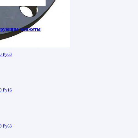
зирующие манжеты
0 Ру63
0 Ру16
0 Ру63