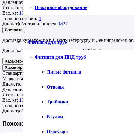
Давление:
Ру 63
Пожарное оборудование
Исполнение:
с выступом
Вес, кг:
13.8
Толщина стенки:
4
Диаметр болтов и шпилек:
М27
Доставка
Доставка курьером по г. Санкт-Петербургу и Ленинградской об
Фитинги для труб
Доставка транспортными компаниями СДЭК, Деловые линии ,
Фитинги для ПНД труб
Характеристики
Характеристики
Литые фитинги
Стандарт:
АТК 24.200.02-90
Марка стали:
Сталь 20
Диаметр, мм:
125
Отводы
Давление:
Ру 63
Исполнение:
с выступом
Вес, кг:
13.8
Тройники
Толщина стенки:
4
Диаметр болтов и шпилек:
М27
Втулки
Похожая продукция
Переходы