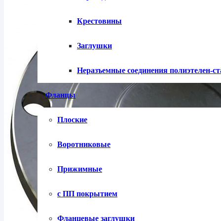
Крестовины
Заглушки
Неразъемные соединения полиэтелен-с
Фланцы
Плоские
Воротниковые
Прижимные
с ПП покрытием
Фланцевые заглушки