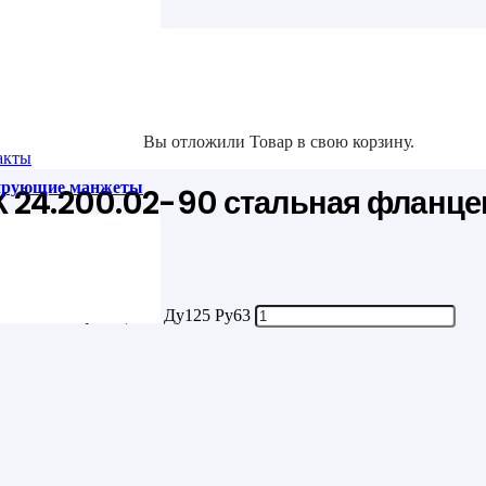
та
5 Ру63
Вы отложили
Товар
в свою корзину.
акты
зирующие манжеты
К 24.200.02-90 стальная фланце
90 стальная фланцевая Ду125 Ру63