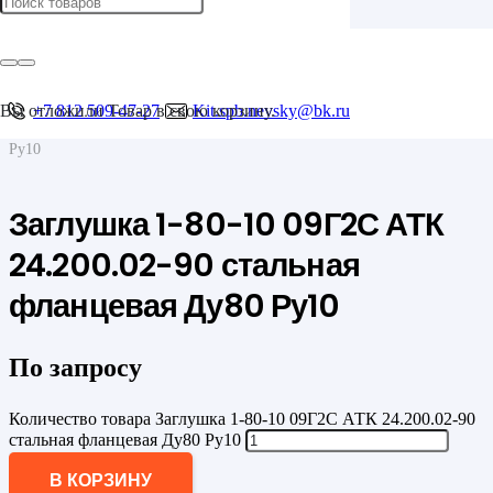
Главная
/
Фланцы
/
Фланцевые заглушки
Вы отложили
+7 812 509-47-27
Товар
в свою корзину.
Kit.spb.nevsky@bk.ru
/
Заглушка 1-80-10 09Г2С АТК 24.200.02-90 стальная фланцевая Ду80
Ру10
Заглушка 1-80-10 09Г2С АТК
24.200.02-90 стальная
фланцевая Ду80 Ру10
По запросу
Количество товара Заглушка 1-80-10 09Г2С АТК 24.200.02-90
стальная фланцевая Ду80 Ру10
В КОРЗИНУ