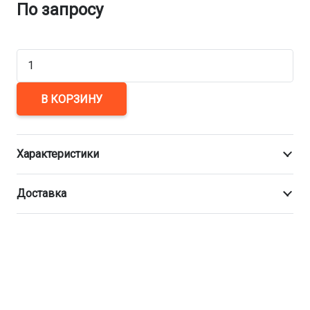
По запросу
Количество
товара
Заглушка
В КОРЗИНУ
1-
600-
Характеристики
6
12Х18Н10Т
Доставка
АТК
24.200.02-
90
нержавеющая
фланцевая
Ду600
Ру6