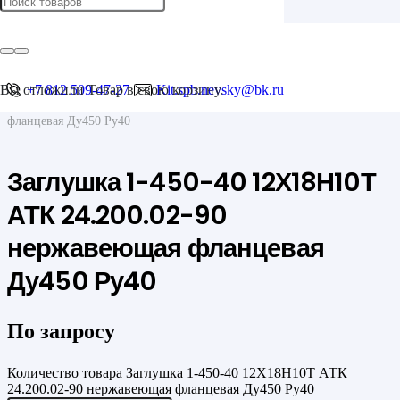
Главная
/
Фланцы
/
Фланцевые заглушки
Вы отложили
+7 812 509-47-27
Товар
в свою корзину.
Kit.spb.nevsky@bk.ru
/
Заглушка 1-450-40 12Х18Н10Т АТК 24.200.02-90 нержавеющая
фланцевая Ду450 Ру40
Заглушка 1-450-40 12Х18Н10Т
АТК 24.200.02-90
нержавеющая фланцевая
Ду450 Ру40
По запросу
Количество товара Заглушка 1-450-40 12Х18Н10Т АТК
24.200.02-90 нержавеющая фланцевая Ду450 Ру40