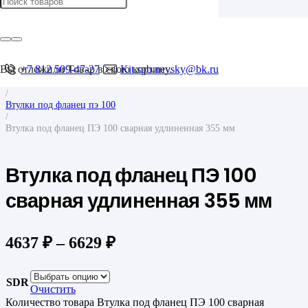
Главная
/
Фитинги для труб
/
Фитинги для ПНД труб
Вы отложили
+7 812 509-47-27
Товар
в свою корзину.
Kit.spb.nevsky@bk.ru
/
Втулки
/
Втулки под фланец пэ 100
/
Втулка под фланец ПЭ 100 сварная удлиненная 355 мм
Втулка под фланец ПЭ 100
сварная удлиненная 355 мм
4637
₽
–
6629
₽
SDR
Очистить
Количество товара Втулка под фланец ПЭ 100 сварная