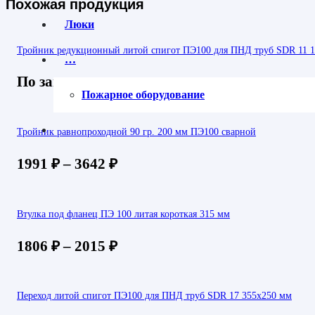
Похожая продукция
Люки
Тройник редукционный литой спигот ПЭ100 для ПНД труб SDR 11 
…
По запросу
Пожарное оборудование
Тройник равнопроходной 90 гр. 200 мм ПЭ100 сварной
1991
₽
–
3642
₽
Втулка под фланец ПЭ 100 литая короткая 315 мм
1806
₽
–
2015
₽
Переход литой спигот ПЭ100 для ПНД труб SDR 17 355х250 мм