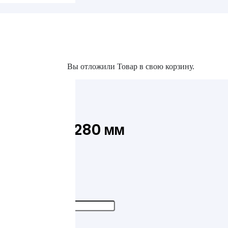
та
Вы отложили
Товар
в свою корзину.
акты
я короткая 280 мм
80 мм