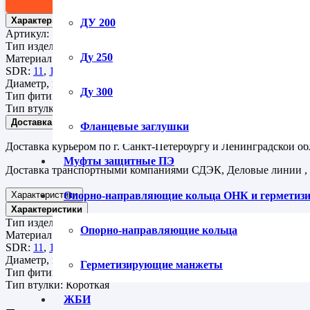
Характеристики
ДУ 200
Артикул:
15286
Тип изделия:
Втулка
Ду 250
Материал изделия:
ПЭ 100
SDR:
11
,
17
Диаметр, мм:
280
Ду 300
Тип фитинга:
Литой
Тип втулки:
Короткая
Доставка
Фланцевые заглушки
Доставка курьером по г. Санкт-Петербургу и Ленинградской об
Муфты защитные ПЭ
Доставка транспортными компаниями СДЭК, Деловые линии ,
Характеристики
Опорно-направляющие кольца ОНК и гермети
Характеристики
Тип изделия:
Втулка
Опорно-направляющие кольца
Материал изделия:
ПЭ 100
SDR:
11
,
17
Диаметр, мм:
280
Герметизирующие манжеты
Тип фитинга:
Литой
Тип втулки:
Короткая
ЖБИ