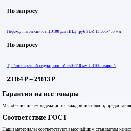
По запросу
Переход литой спигот ПЭ100 для ПНД труб SDR 11 500х450 мм
По запросу
Тройник врезной редукционный 450×110 мм ПЭ100 сварной
23364
₽
–
29813
₽
Гарантия на все товары
Мы обеспечиваем надежность с каждой поставкой, предоставл
Соответствие ГОСТ
Наши материалы соответствуют высочайшим стандартам качеств