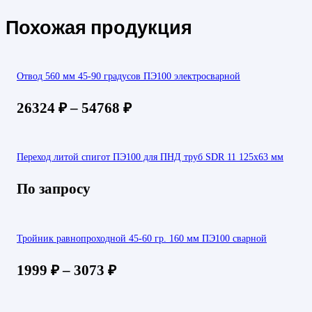
Похожая продукция
Отвод 560 мм 45-90 градусов ПЭ100 электросварной
26324
₽
–
54768
₽
Переход литой спигот ПЭ100 для ПНД труб SDR 11 125х63 мм
По запросу
Тройник равнопроходной 45-60 гр. 160 мм ПЭ100 сварной
1999
₽
–
3073
₽