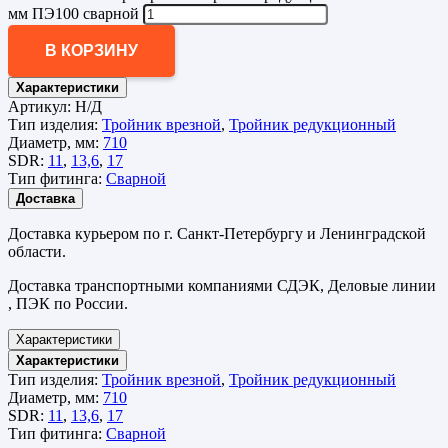
мм ПЭ100 сварной
В КОРЗИНУ
Характеристики
Артикул:
Н/Д
Тип изделия:
Тройник врезной
,
Тройник редукционный
Диаметр, мм:
710
SDR:
11
,
13,6
,
17
Тип фитинга:
Сварной
Доставка
Доставка курьером по г. Санкт-Петербургу и Ленинградской
области.
Доставка транспортными компаниями СДЭК, Деловые линии
, ПЭК по России.
Характеристики
Характеристики
Тип изделия:
Тройник врезной
,
Тройник редукционный
Диаметр, мм:
710
SDR:
11
,
13,6
,
17
Тип фитинга:
Сварной