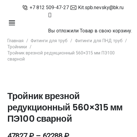
+7 812 509-47-27
Kit.spb.nevsky@bk.ru
Вы отложили
Товар
в свою корзину.
Главная
/
Фитинги для труб
/
Фитинги для ПНД труб
/
Тройники
/
Тройник врезной редукционный 560×315 мм ПЭ100
сварной
Тройник врезной
редукционный 560×315 мм
ПЭ100 сварной
47827
₽
–
62288
₽