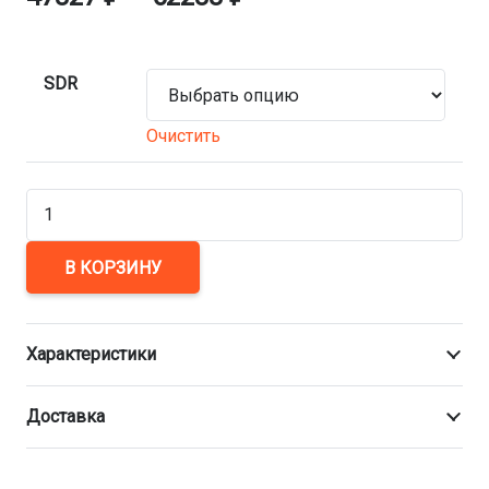
SDR
Очистить
Количество
товара
Тройник
В КОРЗИНУ
врезной
редукционный
Характеристики
560×315
мм
Доставка
ПЭ100
сварной