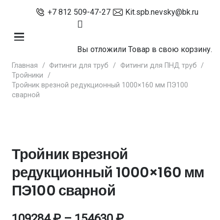
+7 812 509-47-27
Kit.spb.nevsky@bk.ru
Вы отложили
Товар
в свою корзину.
Главная
/
Фитинги для труб
/
Фитинги для ПНД труб
/
Тройники
/
Тройник врезной редукционный 1000×160 мм ПЭ100
сварной
Тройник врезной
редукционный 1000×160 мм
ПЭ100 сварной
109284
₽
–
154630
₽