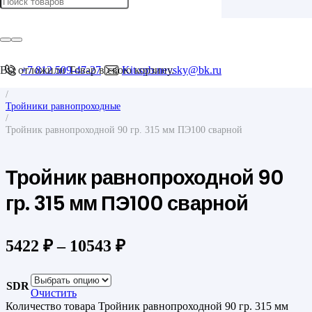
Главная
/
Фитинги для труб
/
Фитинги для ПНД труб
Вы отложили
+7 812 509-47-27
Товар
в свою корзину.
Kit.spb.nevsky@bk.ru
/
Тройники
/
Тройники равнопроходные
/
Тройник равнопроходной 90 гр. 315 мм ПЭ100 сварной
Тройник равнопроходной 90
гр. 315 мм ПЭ100 сварной
5422
₽
–
10543
₽
SDR
Очистить
Количество товара Тройник равнопроходной 90 гр. 315 мм