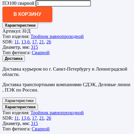
ПЭ100 сварной
В КОРЗИНУ
Характеристики
Артикул:
Н/Д
Тип изделия:
Тройник равнопроходной
SDR:
11
,
13,6
,
17
,
21
,
26
Диаметр, мм:
315
Тип фитинга:
Сварной
Доставка
Доставка курьером по г. Санкт-Петербургу и Ленинградской
области.
Доставка транспортными компаниями СДЭК, Деловые линии
, ПЭК по России.
Характеристики
Характеристики
Тип изделия:
Тройник равнопроходной
SDR:
11
,
13,6
,
17
,
21
,
26
Диаметр, мм:
315
Тип фитинга:
Сварной