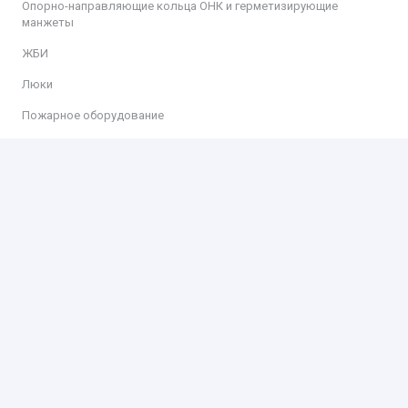
Опорно-направляющие кольца ОНК и герметизирующие
манжеты
ЖБИ
Люки
Пожарное оборудование
Информация
Доставка
Оплата
Контакты
Контакты
ООО «КИТ»
192019, г. Санкт-Петербург, ул. Бехтерева, д. 3, к. 2, литера Х,