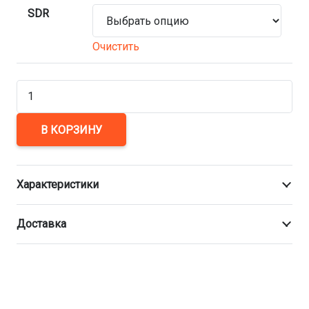
SDR
Очистить
Количество
товара
Тройник
В КОРЗИНУ
редукционный
450х355
Характеристики
мм
ПЭ100
Доставка
сварной