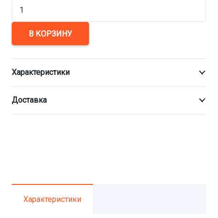
Количество
товара
Тройник
В КОРЗИНУ
редукционный
900х225
Характеристики
мм
ПЭ100
Доставка
сварной
Характеристики