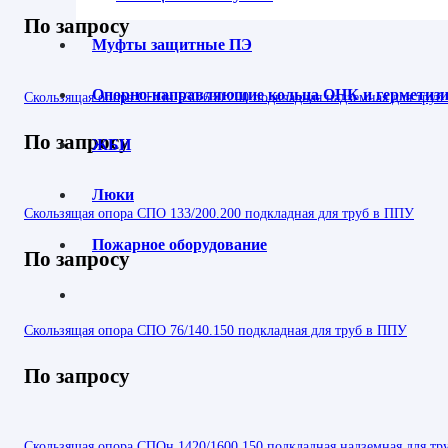
По запросу
Муфты защитные ПЭ
Опорно-направляющие кольца ОНК и гермети
Скользящая опора СПОн 530/630.200 подкладная надземная для труб
По запросу
ЖБИ
Люки
Скользящая опора СПО 133/200.200 подкладная для труб в ППУ
Пожарное оборудование
По запросу
Скользящая опора СПО 76/140.150 подкладная для труб в ППУ
По запросу
Скользящая опора СПОн 1420/1600.150 подкладная надземная для т