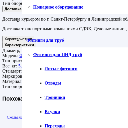
Тип опоры:
Скользящая
Пожарное оборудование
Доставка
Доставка курьером по г. Санкт-Петербургу и Ленинградской об
Доставка транспортными компаниями СДЭК, Деловые линии ,
Характеристики
Фитинги для труб
Характеристики
Диаметр, мм:
89
Фитинги для ПНД труб
Модель:
ФСО1
Тип присоединения:
Хомутовый
Вес, кг:
5,9
Литые фитинги
Стандарт:
ТД 1-487-1997.01.000
Маркировка:
89/160/377
Материал изделия:
Сталь
Отводы
Тип опоры:
Скользящая
Похожая продукция
Тройники
Втулки
Скользящая опора СПО 89/160.150 подкладная для труб в ППУ
Переходы