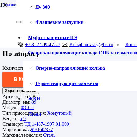
Главная
Ду 300
/
Скользящая опора в футляре ФСО1 89/160/377 подкладная для труб в 
Опла
Фланцевые заглушки
Скользящая опора в футляре ФС
Муфты защитные ПЭ
+7 812 509-47-27
Kit.spb.nevsky@bk.ru
Конт
По запросу
Опорно-направляющие кольца ОНК и гермети
Количество товара Скользящая опора в футляре ФСО1 89/160/3
Опорно-направляющие кольца
В КОРЗИНУ
Герметизирующие манжеты
Характеристики
Артикул:
16758
ЖБИ
Диаметр, мм:
89
Модель:
ФСО1
Тип присоединения:
Хомутовый
Люки
Вес, кг:
5,9
Стандарт:
ТД 1-487-1997.01.000
…
Маркировка:
89/160/377
Материал изделия:
Сталь