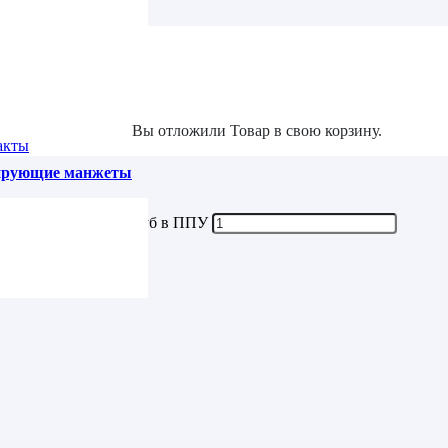
ППУ
та
О1 89/160/377 подкладная для 
Вы отложили
Товар
в свою корзину.
акты
зирующие манжеты
77 подкладная для труб в ППУ