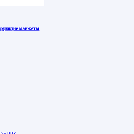
зирующие манжеты
 в ППУ
руб в ППУ