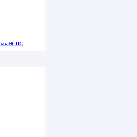
уб в ППУ
таль НСПС
уб в ППУ
 в ППУ