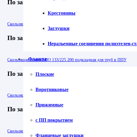
По запросу
Крестовины
Скользящая опора СПОк 1220/1400.200 подкладная канальная для тр
Заглушки
По запросу
Неразъемные соединения полиэтелен-с
Фланцы
Скользящая опора СПО 133/225.200 подкладная для труб в ППУ
По запросу
Плоские
Воротниковые
Скользящая опора в футляре ФСО1 820/1000/1220 подкладная для тр
Прижимные
По запросу
с ПП покрытием
Скользящая опора в футляре ФСО1 426/630/720 подкладная для труб
Фланцевые заглушки