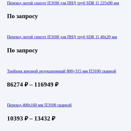
Переход литой спигот ПЭ100 для ПНД труб SDR 11 225х90 мм
По запросу
Переход литой спигот ПЭ100 для ПНД труб SDR 11 40х20 мм
По запросу
Тройник врезной редукционный 800×315 мм ПЭ100 сварной
86274
₽
–
116949
₽
Переход 400х160 мм ПЭ100 сварной
10393
₽
–
13432
₽