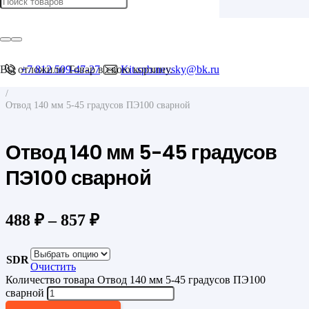
Главная
/
Фитинги для труб
/
Фитинги для ПНД труб
Вы отложили
+7 812 509-47-27
Товар
в свою корзину.
Kit.spb.nevsky@bk.ru
/
Отводы
/
Отвод 140 мм 5-45 градусов ПЭ100 сварной
Отвод 140 мм 5-45 градусов
ПЭ100 сварной
488
₽
–
857
₽
SDR
Очистить
Количество товара Отвод 140 мм 5-45 градусов ПЭ100
сварной