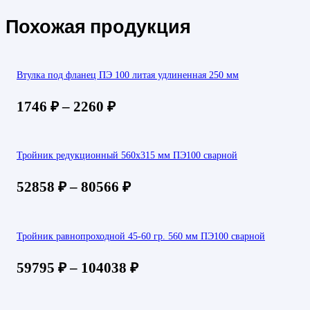
Похожая продукция
Втулка под фланец ПЭ 100 литая удлиненная 250 мм
1746
₽
–
2260
₽
Тройник редукционный 560х315 мм ПЭ100 сварной
52858
₽
–
80566
₽
Тройник равнопроходной 45-60 гр. 560 мм ПЭ100 сварной
59795
₽
–
104038
₽