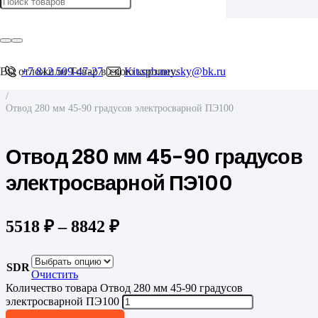
Главная
/
Фитинги для труб
/
Фитинги для ПНД труб
Вы отложили
+7 812 509-47-27
Товар
в свою корзину.
Kit.spb.nevsky@bk.ru
/
Отводы
/
Отвод 280 мм 45-90 градусов электросварной ПЭ100
Отвод 280 мм 45-90 градусов
электросварной ПЭ100
5518
₽
–
8842
₽
SDR
Очистить
Количество товара Отвод 280 мм 45-90 градусов
электросварной ПЭ100