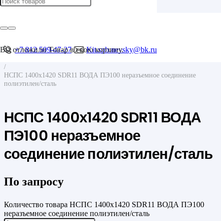
Главная
/
Фитинги для труб
/
Фитинги для ПНД труб
Вы отложили
+7 812 509-47-27
Товар
в свою корзину.
Kit.spb.nevsky@bk.ru
/
Неразъемные соединения полиэтелен-сталь НСПС
/
НСПС 1400х1420 SDR11 ВОДА ПЭ100 неразъемное соединение
полиэтилен/сталь
НСПС 1400х1420 SDR11 ВОДА
ПЭ100 неразъемное
соединение полиэтилен/сталь
По запросу
Количество товара НСПС 1400х1420 SDR11 ВОДА ПЭ100
неразъемное соединение полиэтилен/сталь