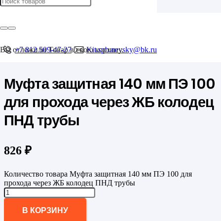
Главная
/
Муфты защитные ПЭ
/
Муфта защитная 140 мм ПЭ 100 для прохода через ЖБ колодец ПНД
Вы отложили
+7 812 509-47-27
Товар
в свою корзину.
Kit.spb.nevsky@bk.ru
трубы
Муфта защитная 140 мм ПЭ 100
для прохода через ЖБ колодец
ПНД трубы
826
₽
Количество товара Муфта защитная 140 мм ПЭ 100 для
прохода через ЖБ колодец ПНД трубы
В КОРЗИНУ