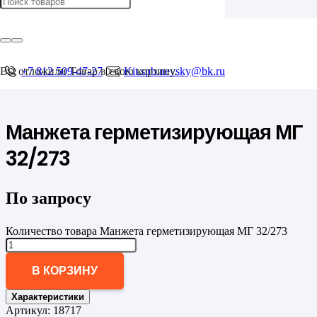
Главная
/
Опорно-направляющие кольца ОНК и герметизирующие манжеты
/
Герметизирующие манжеты
Вы отложили
+7 812 509-47-27
Товар
в свою корзину.
Kit.spb.nevsky@bk.ru
/
Манжета герметизирующая МГ 32/273
Манжета герметизирующая МГ
32/273
По запросу
Количество товара Манжета герметизирующая МГ 32/273
В КОРЗИНУ
Характеристики
Артикул:
18717