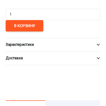
Количество
товара
Манжета
В КОРЗИНУ
герметизирующая
МГ
Характеристики
1020/1400
Доставка