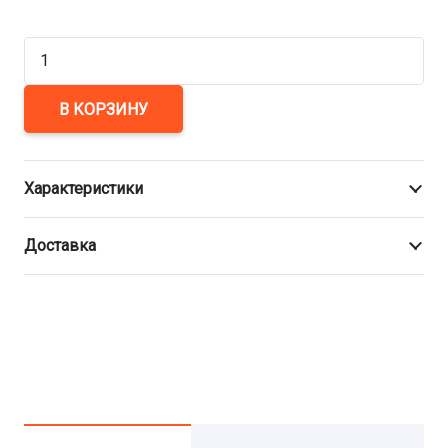
Количество
товара
Манжета
В КОРЗИНУ
герметизирующая
МГ
Характеристики
1020/1220
Доставка