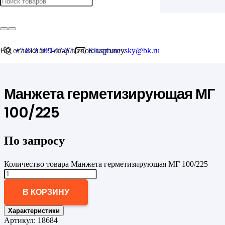
Главная
/
Опорно-направляющие кольца ОНК и герметизирующие манжеты
/
Герметизирующие манжеты
Вы отложили
+7 812 509-47-27
Товар
в свою корзину.
Kit.spb.nevsky@bk.ru
/
Манжета герметизирующая МГ 100/225
Манжета герметизирующая МГ
100/225
По запросу
Количество товара Манжета герметизирующая МГ 100/225
В КОРЗИНУ
Характеристики
Артикул:
18684